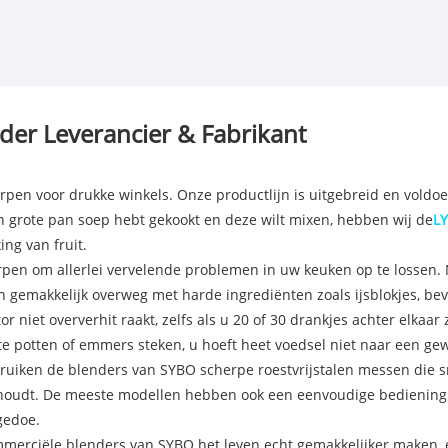
er Leverancier & Fabrikant
rpen voor drukke winkels. Onze productlijn is uitgebreid en voldoe
n grote pan soep hebt gekookt en deze wilt mixen, hebben wij de
L
ng van fruit.
rpen om allerlei vervelende problemen in uw keuken op te lossen
n gemakkelijk overweg met harde ingrediënten zoals ijsblokjes, bev
 niet oververhit raakt, zelfs als u 20 of 30 drankjes achter elkaar 
te potten of emmers steken, u hoeft heet voedsel niet naar een ge
bruiken de blenders van SYBO scherpe roestvrijstalen messen die sni
p behoudt. De meeste modellen hebben ook een eenvoudige bedieni
gedoe.
merciële blenders van SYBO het leven echt gemakkelijker maken, en