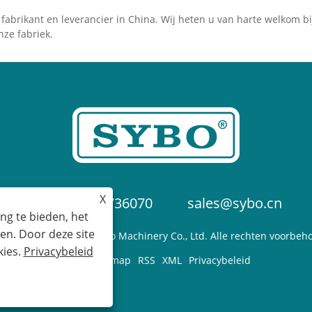
gen om sauzen, soepen
fabrikant en leverancier in China. Wij heten u van harte welkom b
puree te maken zonder
nze fabriek.
 je materialen heen en
r hoeft te verplaatsen,
rdoor je tijd en moeite
paart.
X
+86-574-87736070
sales@sybo.cn
ng te bieden, het
en. Door deze site
ight © 2025 Ningbo Sybo Machinery Co., Ltd. Alle rechten voorbeh
kies.
Privacybeleid
Links
Sitemap
RSS
XML
Privacybeleid