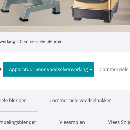
rwerking
> Commerciële blender
Apparatuur voor voedselverwerking
Commerciële 
ële blender
Commerciële voedselhakker
mpelingsblender
Vleesmolen
Vlees Sni