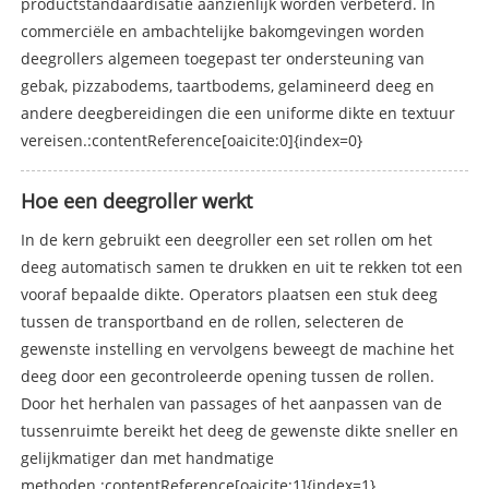
productstandaardisatie aanzienlijk worden verbeterd. In
commerciële en ambachtelijke bakomgevingen worden
deegrollers algemeen toegepast ter ondersteuning van
gebak, pizzabodems, taartbodems, gelamineerd deeg en
andere deegbereidingen die een uniforme dikte en textuur
vereisen.:contentReference[oaicite:0]{index=0}
Hoe een deegroller werkt
In de kern gebruikt een deegroller een set rollen om het
deeg automatisch samen te drukken en uit te rekken tot een
vooraf bepaalde dikte. Operators plaatsen een stuk deeg
tussen de transportband en de rollen, selecteren de
gewenste instelling en vervolgens beweegt de machine het
deeg door een gecontroleerde opening tussen de rollen.
Door het herhalen van passages of het aanpassen van de
tussenruimte bereikt het deeg de gewenste dikte sneller en
gelijkmatiger dan met handmatige
methoden.:contentReference[oaicite:1]{index=1}