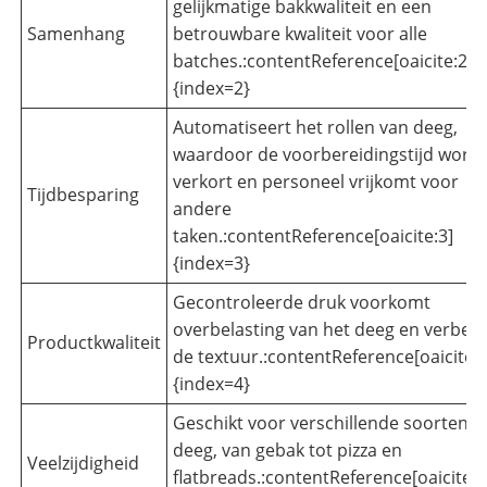
gelijkmatige bakkwaliteit en een
Samenhang
betrouwbare kwaliteit voor alle
batches.:contentReference[oaicite:2]
{index=2}
Automatiseert het rollen van deeg,
waardoor de voorbereidingstijd wordt
verkort en personeel vrijkomt voor
Tijdbesparing
andere
taken.:contentReference[oaicite:3]
{index=3}
Gecontroleerde druk voorkomt
overbelasting van het deeg en verbete
Productkwaliteit
de textuur.:contentReference[oaicite:4
{index=4}
Geschikt voor verschillende soorten
deeg, van gebak tot pizza en
Veelzijdigheid
flatbreads.:contentReference[oaicite:5