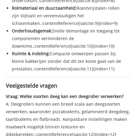
ondersteunt.:contentReference[oaicite:8]{index=8}
Rolmateriaal en duurzaamheid:
Roestvrijstalen rollen
zijn slijtvast en vereenvoudigen het
schoonmaken.:contentReference[oaicite:9]{index=9}
Onderhoudsgemak:
Snelle demontage en toegang tot
componenten verminderen de
downtime.:contentReference[oaicite:10]{index=10}
Ruimte & Indeling:
Compacte ontwerpen passen bij
kleine bakkerijen zonder dat dit ten koste gaat van de
prestaties.:contentReference[oaicite:11]{index=11}
Veelgestelde vragen
Vraag: Welke soorten deeg kan een deegroller verwerken?
A: Deegrollers kunnen een breed scala aan deegsoorten
verwerken, waaronder pizzabodems, gelamineerd deegdeeg,
taartbodems en flatbreads. Aanpasbare instellingen maken
maatwerk mogelijk binnen texturen en
diktebereiken.:contentReference[oaicite:12]{index=12}