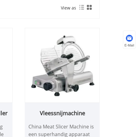
View as
E-Mail
ler
Vleessnijmachine
ng
China Meat Slicer Machine is
de
een superhandig apparaat