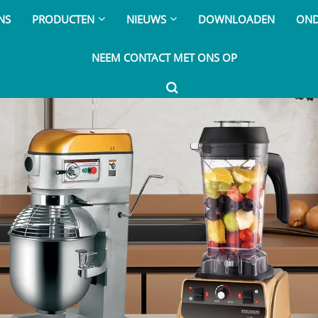
NS
PRODUCTEN
NIEUWS
DOWNLOADEN
OND
NEEM CONTACT MET ONS OP