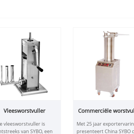
Vleesworstvuller
Commerciële worstvul
e vleesworstvuller is
Met 25 jaar exportervari
htstreeks van SYBO, een
presenteert China SYBO 