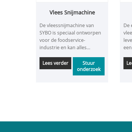
Vlees Snijmachine
De vleessnijmachine van
De 
SYBO is speciaal ontworpen
vle
voor de foodservice-
lev
industrie en kan alles
een
gemakkelijk verwerken, van
kop
rundvlees- en lamsrolletjes
360
Lees verder
Stuur
Le
onderzoek
in hotpot-restaurants tot
ele
ham en worstjes in
krac
hotelkeukens. Deze machine
is v
combineert krachtige
bes
prestaties met nauwkeurige
hot
snijmogelijkheden.
del